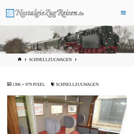
Zum
Inhalt
springen
START
SCHNELLZUGWAGEN
VOLLSTÄNDIGE
1306 × 979
PIXEL
SCHNELLZUGWAGEN
GRÖSSE