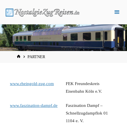
Zum
Inhalt
springen
START
PARTNER
www.rheingold-zug.com
FEK Freundeskreis
Eisenbahn Köln e.V.
www.faszination-dampf.de
Faszination Dampf –
Schnellzugdampflok 01
1104 e. V.