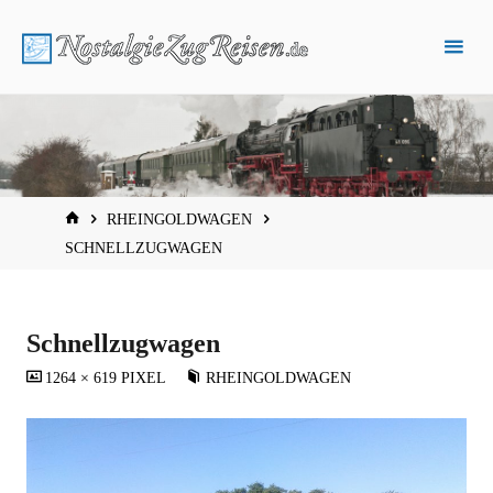
Zum
Inhalt
springen
START
RHEINGOLDWAGEN
SCHNELLZUGWAGEN
Schnellzugwagen
VOLLSTÄNDIGE
1264 × 619
PIXEL
RHEINGOLDWAGEN
GRÖSSE