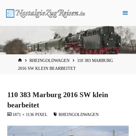
Zum
Inhalt
springen
START
RHEINGOLDWAGEN
110 383 MARBURG
2016 SW KLEIN BEARBEITET
110 383 Marburg 2016 SW klein
bearbeitet
VOLLSTÄNDIGE
1871 × 1136
PIXEL
RHEINGOLDWAGEN
GRÖSSE