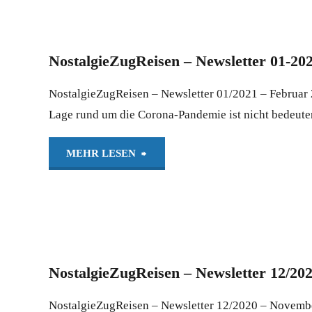
Newsletter
02-
NostalgieZugReisen – Newsletter 01-20
2021
NostalgieZugReisen – Newsletter 01/2021 – Februar
–
Lage rund um die Corona-Pandemie ist nicht bedeuten
Mai
"NostalgieZugReisen
MEHR LESEN
2021
–
(Webversion)"
Newsletter
01-
NostalgieZugReisen – Newsletter 12/2
2021
NostalgieZugReisen – Newsletter 12/2020 – November