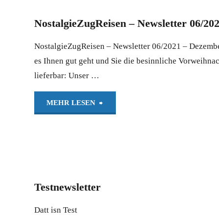
NostalgieZugReisen – Newsletter 06/20
NostalgieZugReisen – Newsletter 06/2021 – Dezember
es Ihnen gut geht und Sie die besinnliche Vorweihna
lieferbar: Unser …
"NostalgieZugReisen
MEHR LESEN
–
Newsletter
06/2021
Testnewsletter
–
Datt isn Test
Dezember