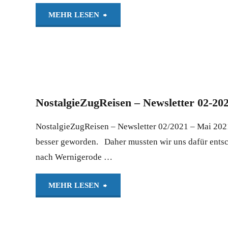
(Webversion)"
"NostalgieZugReisen
MEHR LESEN
–
Newsletter
03/2021
NostalgieZugReisen – Newsletter 02-20
–
NostalgieZugReisen – Newsletter 02/2021 – Mai 2021
Juni
besser geworden. Daher mussten wir uns dafür entsch
nach Wernigerode …
2021
(Webversion)"
"NostalgieZugReisen
MEHR LESEN
–