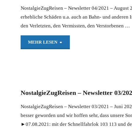
NostalgieZugReisen – Newsletter 04/2021 – August 2
September
erhebliche Schäden u.a. auch an Bahn- und anderen I
den Verletzten, den Vermissten, den Verstorbenen …
2021
(Webversion)"
"NostalgieZugReisen
MEHR LESEN
–
Newsletter
04/2021
NostalgieZugReisen – Newsletter 03/202
–
NostalgieZugReisen – Newsletter 03/2021 – Juni 202
August
besser geworden und wir hoffen sehr, dass unsere So
►07.08.2021: mit der Schnellfahrlok 103 113 und 
2021