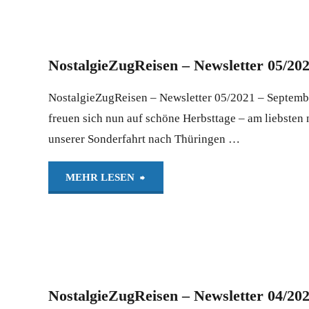
Newsletter
05/2021
NostalgieZugReisen – Newsletter 05/20
–
NostalgieZugReisen – Newsletter 05/2021 – Septemb
November
freuen sich nun auf schöne Herbsttage – am liebsten
unserer Sonderfahrt nach Thüringen …
2021
(W)"
"NostalgieZugReisen
MEHR LESEN
–
Newsletter
05/2021
NostalgieZugReisen – Newsletter 04/20
–