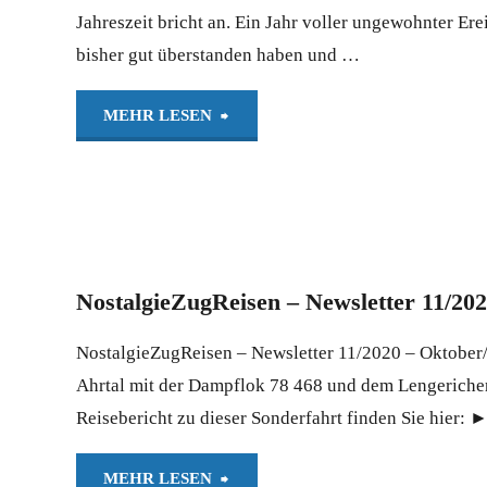
–
Jahreszeit bricht an. Ein Jahr voller ungewohnter Er
bisher gut überstanden haben und …
Februar
2021
"NostalgieZugReisen
MEHR LESEN
(Webversion)"
–
Newsletter
12/2020
NostalgieZugReisen – Newsletter 11/2
–
NostalgieZugReisen – Newsletter 11/2020 – Oktobe
Oktober/November
Ahrtal mit der Dampflok 78 468 und dem Lengericher 
Reisebericht zu dieser Sonderfahrt finden Sie hier:
2020
(Webversion)"
"NostalgieZugReisen
MEHR LESEN