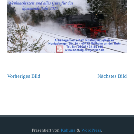
Vorheriges Bild
Nächstes Bild
Präsentiert von
Kahuna
&
WordPress
.