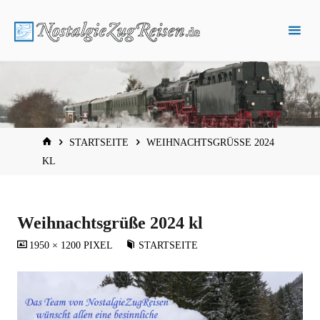
Zum
Inhalt
springen
START
STARTSEITE
WEIHNACHTSGRÜSSE 2024 K
L
Weihnachtsgrüße 2024 kl
VOLLSTÄNDIGE
1950 × 1200
PIXEL
STARTSEITE
GRÖSSE