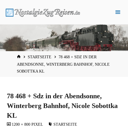
Zum
Inhalt
springen
START
STARTSEITE
78 468 + SDZ IN DER
ABENDSONNE, WINTERBERG BAHNHOF, NICOLE
SOBOTTKA KL
78 468 + Sdz in der Abendsonne,
Winterberg Bahnhof, Nicole Sobottka
KL
VOLLSTÄNDIGE
1200 × 800
PIXEL
STARTSEITE