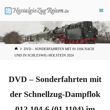
Zum
Inhalt
springen
START
DVD – SONDERFAHRTEN MIT 01 1104 NACH
UND IN SCHLESWIG-HOLSTEIN 2024
DVD – Sonderfahrten mit
der Schnellzug-Dampflok
012 104-6 (01 1104) im