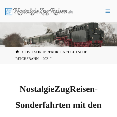
Zum
Inhalt
springen
START
DVD SONDERFAHRTEN “DEUTSCHE
REICHSBAHN – 2021”
NostalgieZugReisen-
Sonderfahrten mit den