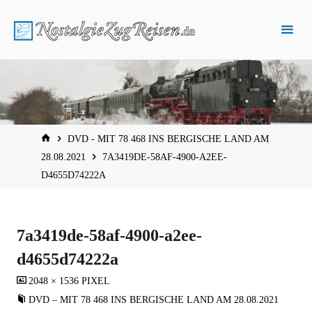
Zum
Inhalt
springen
START
DVD - MIT 78 468 INS BERGISCHE LAND AM
28.08.2021
7A3419DE-58AF-4900-A2EE-
D4655D74222A
7a3419de-58af-4900-a2ee-
d4655d74222a
VOLLSTÄNDIGE
2048 × 1536
PIXEL
GRÖSSE
DVD – MIT 78 468 INS BERGISCHE LAND AM 28.08.2021