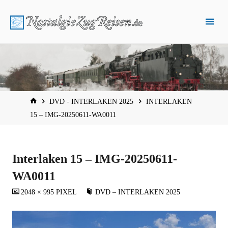
Zum
Inhalt
springen
START
DVD - INTERLAKEN 2025
INTERLAKEN
15 – IMG-20250611-WA0011
Interlaken 15 – IMG-20250611-
WA0011
VOLLSTÄNDIGE
2048 × 995
PIXEL
DVD – INTERLAKEN 2025
GRÖSSE