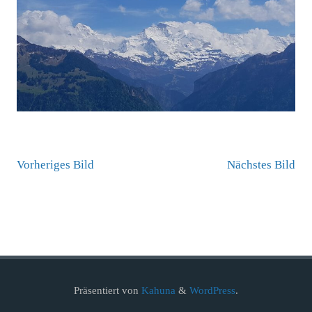
Vorheriges Bild
Nächstes Bild
Präsentiert von
Kahuna
&
WordPress
.