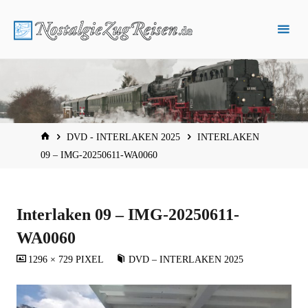
Zum
Inhalt
springen
START
DVD - INTERLAKEN 2025
INTERLAKEN
09 – IMG-20250611-WA0060
Interlaken 09 – IMG-20250611-
WA0060
VOLLSTÄNDIGE
1296 × 729
PIXEL
DVD – INTERLAKEN 2025
GRÖSSE