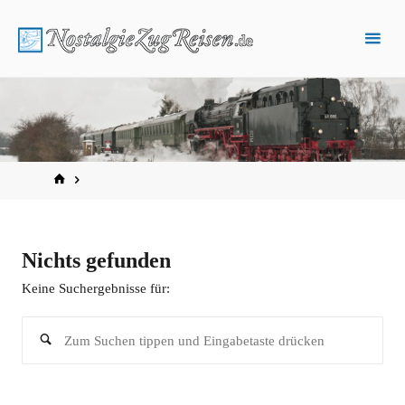
Zum
Inhalt
springen
START
Nichts gefunden
Keine Suchergebnisse für:
Suc
Suchen
nac