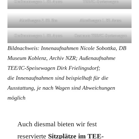
Großraumwagen 1. Kl. Apmz
TEE/IC-Speisewagen
.
Abteilwagen 2. Kl. Bm
Abteilwagen 1. Kl. Avmz
Großraumwagen 1. Kl. Apmz
Gastraum TEE/IC-Speisewagen
Bildnachweis:
Innenaufnahmen Nicole Sobottka, DB
Museum Koblenz, Archiv NZR; Außenaufnahme
TEE/IC-Speisewagen
Dirk Frielingsdorf
;
die Innenaufnahmen sind beispielhaft für die
Ausstattung, je nach Wagen sind Abweichungen
möglich
Auch diesmal bieten wir fest
reservierte
Sitzplätze im TEE-