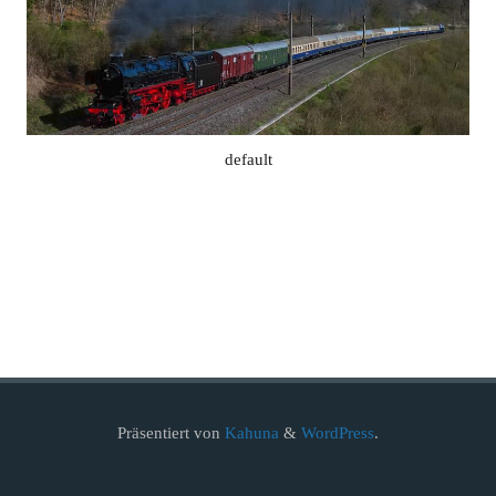
default
Präsentiert von
Kahuna
&
WordPress
.