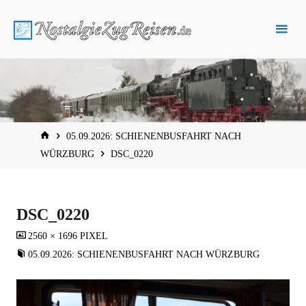
Zum
Inhalt
springen
START
05.09.2026: SCHIENENBUSFAHRT NACH
WÜRZBURG
DSC_0220
DSC_0220
VOLLSTÄNDIGE
2560 × 1696
PIXEL
GRÖSSE
05.09.2026: SCHIENENBUSFAHRT NACH WÜRZBURG