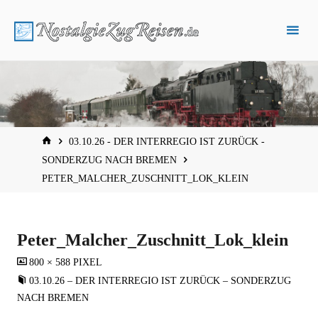
Zum
Inhalt
springen
START
03.10.26 - DER INTERREGIO IST ZURÜCK -
SONDERZUG NACH BREMEN
PETER_MALCHER_ZUSCHNITT_LOK_KLEIN
Peter_Malcher_Zuschnitt_Lok_klein
VOLLSTÄNDIGE
800 × 588
PIXEL
GRÖSSE
03.10.26 – DER INTERREGIO IST ZURÜCK – SONDERZUG
NACH BREMEN